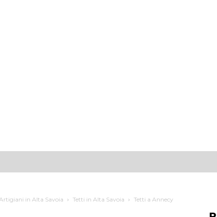
sso fare?
Soggiorno
Insediamento
Artigiani in Alta Savoia
Tetti in Alta Savoia
Tetti a Annecy
R