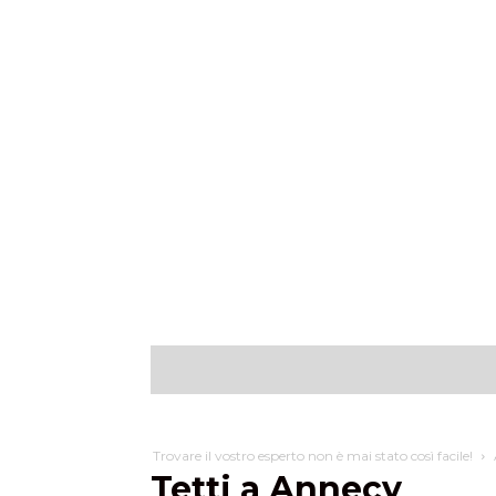
Scoprire
Cosa po
Trovare il vostro esperto non è mai stato così facile!
Tetti a Annecy