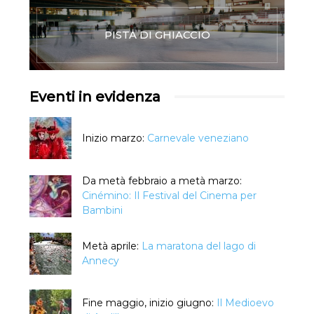
PISTA DI GHIACCIO
Eventi in evidenza
Inizio marzo:
Carnevale veneziano
Da metà febbraio a metà marzo:
Cinémino: Il Festival del Cinema per
Bambini
Metà aprile:
La maratona del lago di
Annecy
Fine maggio, inizio giugno:
Il Medioevo