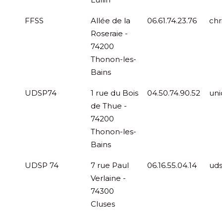
FFSS
Allée de la
06.61.74.23.76
chr
Roseraie -
74200
Thonon-les-
Bains
UDSP74
1 rue du Bois
04.50.74.90.52
uni
de Thue -
74200
Thonon-les-
Bains
UDSP 74
7 rue Paul
06.16.55.04.14
ud
Verlaine -
74300
Cluses