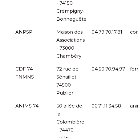
- 74150
Crempigny-
Bonneguête
ANPSP
Maison des
04.79.70.17.81
co
Associations
- 73000
Chambéry
CDF 74
72 rue de
04.50.70.94.97
fo
FNMNS
Sénaillet -
74500
Publier
ANIMS 74
50 allée de
06.71.11.34.58
an
la
Colombière
- 74470
Lullin