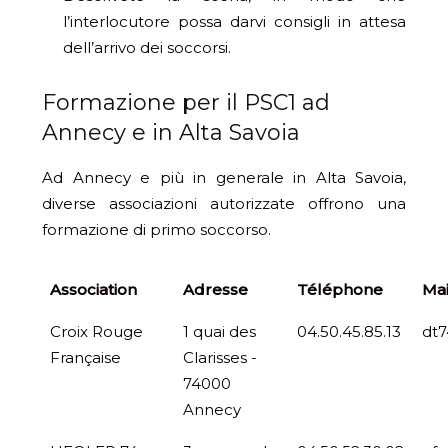
l’interlocutore possa darvi consigli in attesa
dell’arrivo dei soccorsi.
Formazione per il PSC1 ad
Annecy e in Alta Savoia
Ad Annecy e più in generale in Alta Savoia,
diverse associazioni autorizzate offrono una
formazione di primo soccorso.
Association
Adresse
Téléphone
Mai
Croix Rouge
1 quai des
04.50.45.85.13
dt7
Française
Clarisses -
74000
Annecy