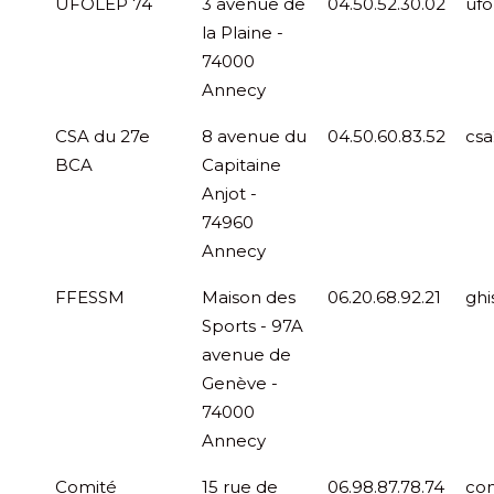
UFOLEP 74
3 avenue de
04.50.52.30.02
ufo
la Plaine -
74000
Annecy
CSA du 27e
8 avenue du
04.50.60.83.52
csa
BCA
Capitaine
Anjot -
74960
Annecy
FFESSM
Maison des
06.20.68.92.21
ghi
Sports - 97A
avenue de
Genève -
74000
Annecy
Comité
15 rue de
06.98.87.78.74
con