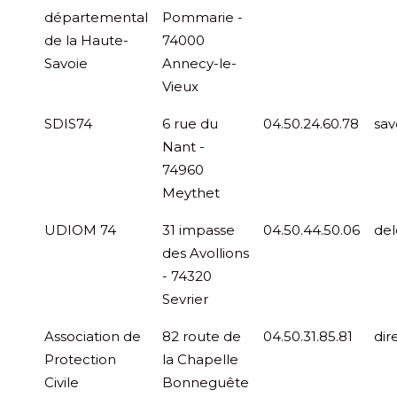
départemental
Pommarie -
de la Haute-
74000
Savoie
Annecy-le-
Vieux
SDIS74
6 rue du
04.50.24.60.78
sav
Nant -
74960
Meythet
UDIOM 74
31 impasse
04.50.44.50.06
del
des Avollions
- 74320
Sevrier
Association de
82 route de
04.50.31.85.81
dir
Protection
la Chapelle
Civile
Bonneguête