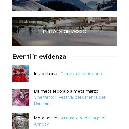
PISTA DI GHIACCIO
Eventi in evidenza
Inizio marzo:
Carnevale veneziano
Da metà febbraio a metà marzo:
Cinémino: Il Festival del Cinema per
Bambini
Metà aprile:
La maratona del lago di
Annecy