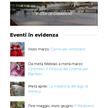
PISTA DI GHIACCIO
Eventi in evidenza
Inizio marzo:
Carnevale veneziano
Da metà febbraio a metà marzo:
Cinémino: Il Festival del Cinema per
Bambini
Metà aprile:
La maratona del lago di
Annecy
Fine maggio, inizio giugno:
Il Medioevo