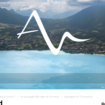
sso fare?
Soggiorno
Insediamento
o ad Annecy?
Le spiagge del lago di Annecy
Spiaggia di Doussard
d
R