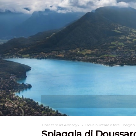
Scoprire
Cosa po
Cosa fare ad Annecy?
Dove nuotare e fare il bagn
Spiaggia di Doussar