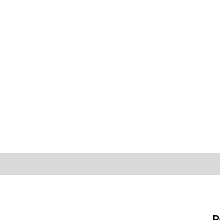
sso fare?
Soggiorno
Insediamento
R