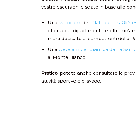
vostre escursioni e sciate in base alle co
Una
webcam
del
Plateau des Glière
offerta dal dipartimento e offre un’a
morti dedicato ai combattenti della Re
Una
webcam panoramica da La Sam
al Monte Bianco.
Pratico
: potete anche consultare le previ
attività sportive e di svago.