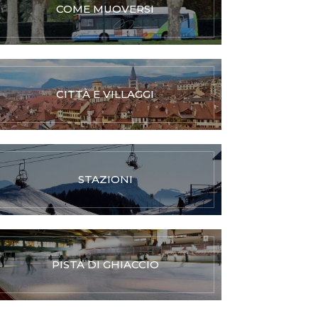
COME MUOVERSI
CITTÀ E VILLAGGI
STAZIONI
PISTA DI GHIACCIO