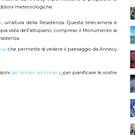
ndizioni meteorologiche:
s
, un’altura della Resistenza. Questa telecamera è
mpia vista dell’altopiano, compreso il Monumento ai
sistenza.
buy
che permette di vedere il paesaggio da Annecy
sioni
del tempo ad Annecy
, per pianificare le vostre