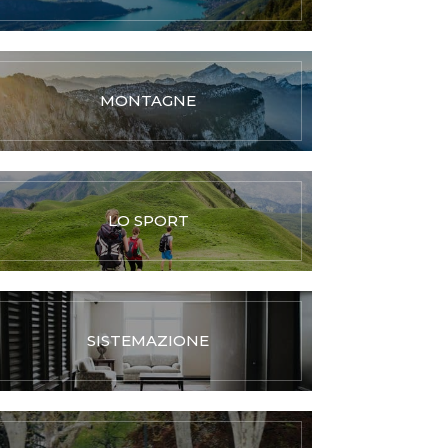
MONTAGNE
LO SPORT
SISTEMAZIONE