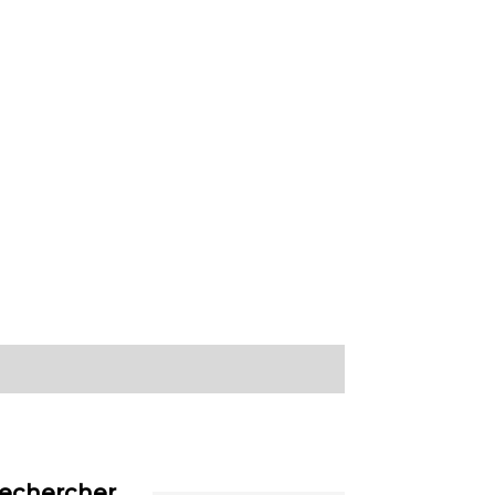
Plus
echercher…