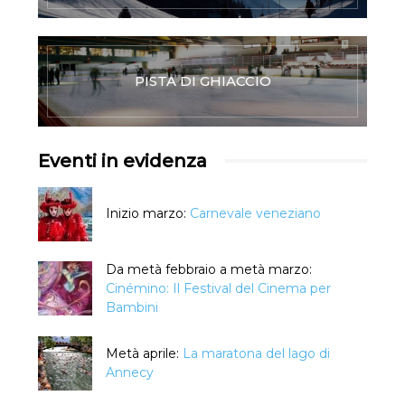
PISTA DI GHIACCIO
Eventi in evidenza
Inizio marzo:
Carnevale veneziano
Da metà febbraio a metà marzo:
Cinémino: Il Festival del Cinema per
Bambini
Metà aprile:
La maratona del lago di
Annecy